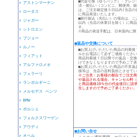
■代金引換（ゆうパック）・クレジ
アストンマーチン
済・後払い（コンビニ、郵便局、銀
は、ご注文確定後５日以内(当店の
ロータス
に商品発送いたします。
■銀行振込（先払い）の場合は、ご
ジャガー
以内（当店の休業日を除く）に商品
す。
シトロエン
※商品の発送手配は、日本国内に限
プジョー
■返品や交換について
ルノー
■お買上げいただいた商品の到着後
ルかお電話にて必ずご連絡ください
フィアット
商品到着後７日以降での返品・交換
けできなくなりますので予めご了承
アルファロメオ
■お買上げいただいた商品の不良返
換等は、当店の送料負担とさせてい
フェラーリ
※ご注意：お客様の都合でご注文商
や返品される場合、キャンセル料（
ランボルギーニ
と商品価格10％分の代金後日に請
生しますので予めご了承ください。
メルセデス ベンツ
BMW
ポルシェ
フォルクスワーゲン
アウディ
■お問い合せ
オペル