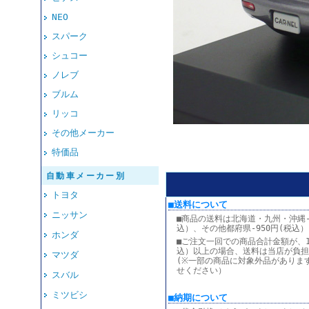
NEO
スパーク
シュコー
ノレブ
ブルム
リッコ
その他メーカー
特価品
自動車メーカー別
トヨタ
■
送料について
ニッサン
■商品の送料は北海道・九州・沖縄-1
込）、その他都府県-950円(税込
ホンダ
■ご注文一回での商品合計金額が、13
込）以上の場合、送料は当店が負担
マツダ
(※一部の商品に対象外品がありま
せください）
スバル
ミツビシ
■納期について