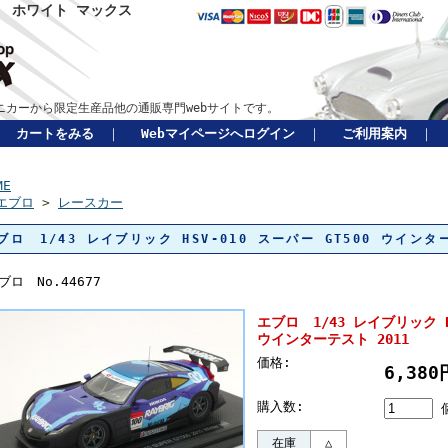
 ホワイト マックス
カーから限定生産品他の通販専門webサイトです。
カートをみる
｜
Webマイページへログイン
｜
ご利用案内
｜
ME
エブロ
>
レースカー
ブロ 1/43 レイブリック HSV-010 スーパー GT500 ウインタ
ブロ No.44677
エブロ 1/43 レイブリック HS
ウインターテスト 2011
価格:
6,38
購入数:
在庫
△