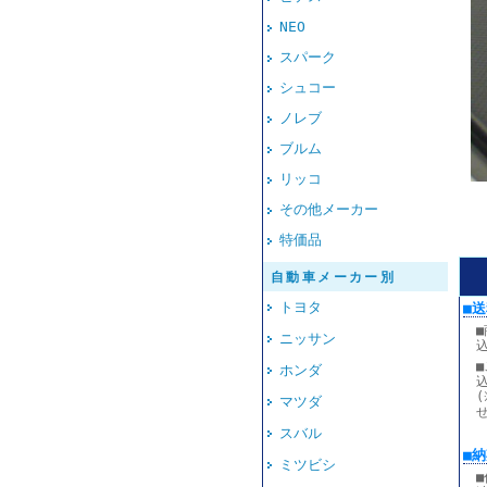
NEO
スパーク
シュコー
ノレブ
ブルム
リッコ
その他メーカー
特価品
自動車メーカー別
トヨタ
■
送
ニッサン
ホンダ
マツダ
スバル
■
ミツビシ