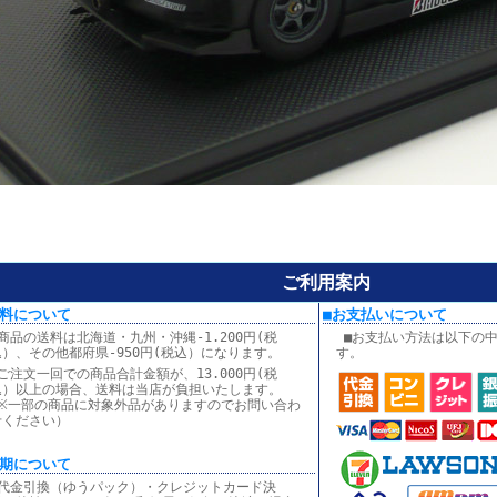
ご利用案内
料について
■お支払いについて
■商品の送料は北海道・九州・沖縄-1.200円(税
■お支払い方法は以下の
込）、その他都府県-950円(税込）になります。
す。
■ご注文一回での商品合計金額が、13.000円(税
込）以上の場合、送料は当店が負担いたします。
(※一部の商品に対象外品がありますのでお問い合わ
せください）
納期について
■代金引換（ゆうパック）・クレジットカード決