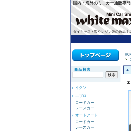
国内・海外のミニカー通販専門
ダイキャスト製やレジン製の逸品ミニ
HO
>
商品検索
エ
エ
イクソ
エブロ
ロードカー
レースカー
オートアート
ロードカー
レースカー