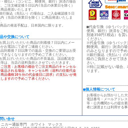
済・後払い（コンビニ、郵便局、銀行）決済の場合
は、ご注文確定後５日以内(当店の休業日を除く）
に商品発送いたします。
■銀行振込（先払い）の場合は、ご入金確認後５日
以内（当店の休業日を除く）に商品発送いたしま
す。
※商品の発送手配は、日本国内に限ります。
■代金引換（ゆうパック
便局、銀行）決済をご利
別途350円(税込）を
返品や交換について
ください。
■お買上げいただいた商品の到着後７日以内にメー
※代金引換（ゆうパック
ルかお電話にて必ずご連絡ください。
郵便局、銀行）決済の場
商品到着後７日以降での返品・交換のご要望はお受
のみとなりますので予め
けできなくなりますので予めご了承ください。
※銀行振込（先払い）の
■お買上げいただいた商品の不良返品、誤品配送交
様のご負担とさせて頂き
換等は、当店の送料負担とさせていただきます。
さい。
※ご注意：お客様の都合でご注文商品のキャンセル
※特に記載がない場合、
や返品される場合、キャンセル料（送料の往復代金
ります。
と商品価格10％分の代金後日に請求）の支払いが発
生しますので予めご了承ください。
■個人情報について
お客様からお預かりした大
電話番号・メールアドレス
等・公共機関からの提出要
者に譲渡または利用する事
お問い合せ
ミニカー通販専門 ホワイト マックス